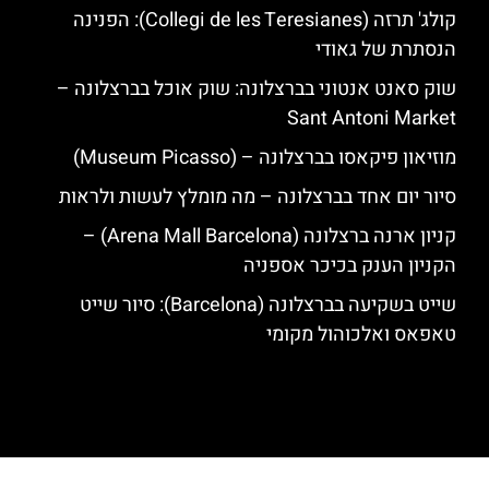
קולג' תרזה (Collegi de les Teresianes): הפנינה
הנסתרת של גאודי
שוק סאנט אנטוני בברצלונה: שוק אוכל בברצלונה –
Sant Antoni Market
מוזיאון פיקאסו בברצלונה – (Museum Picasso)
סיור יום אחד בברצלונה – מה מומלץ לעשות ולראות
קניון ארנה ברצלונה (Arena Mall Barcelona) –
הקניון הענק בכיכר אספניה
שייט בשקיעה בברצלונה (Barcelona): סיור שייט
טאפאס ואלכוהול מקומי
האתר הינו אתר המלצות מטיילים לגאודי, ברצלונה והסביבה © כל הזכויות