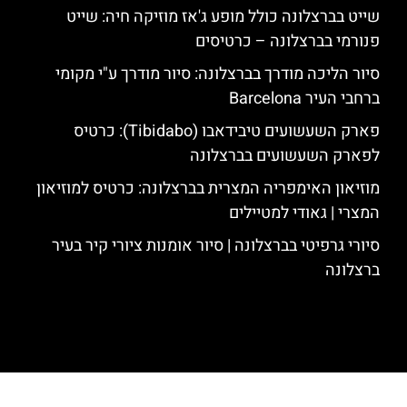
שייט בברצלונה כולל מופע ג'אז מוזיקה חיה: שייט
פנורמי בברצלונה – כרטיסים
סיור הליכה מודרך בברצלונה: סיור מודרך ע"י מקומי
ברחבי העיר Barcelona
פארק השעשועים טיבידאבו (Tibidabo): כרטיס
לפארק השעשועים בברצלונה
מוזיאון האימפריה המצרית בברצלונה: כרטיס למוזיאון
המצרי | גאודי למטיילים
סיורי גרפיטי בברצלונה | סיור אומנות ציורי קיר בעיר
ברצלונה
האתר הינו אתר המלצות מטיילים לגאודי, ברצלונה והסביבה © כל הזכויות