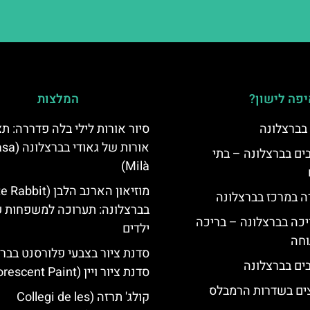
פה לישון?
המלצות
 בברצלונה
סיור אורות לילי בלה פדררה: תצ
אורות של גאודי ב
 5 כוכבים בברצלונה – בתי
Milà)
ה במרכז בברצלונה
בברצלונה: תערוכה למשפחות 
יכה בברצלונה – בריכה
ילדים
וחה
סדנת ציור בצבעי פלורסנט בברצ
סדנת ציור ויין (Fluorescent Paint)
צים בשדרות הרמבלס
קולג' תרזה (Collegi de les