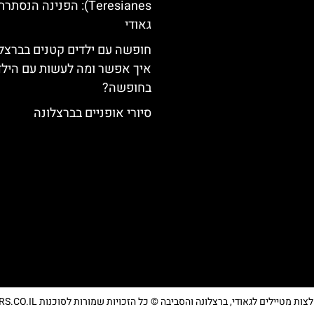
Teresianes): הפנינה הנסת
גאודי
חופשה עם ילדים קטנים בברצלו
איך אפשר ומה לעשות עם הילד
בחופשה?
סיורי אופניים בברצלונה
מטיילים לגאודי, ברצלונה והסביבה © כל הזכויות שמורות לסוכנות TRAVELERS.CO.IL