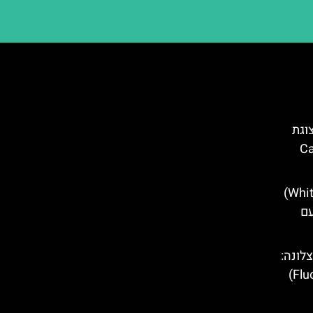
וגת
ברצלונה (Casa
מוזיאון הארנב הלבן (White Rabbit)
עם
לונה: