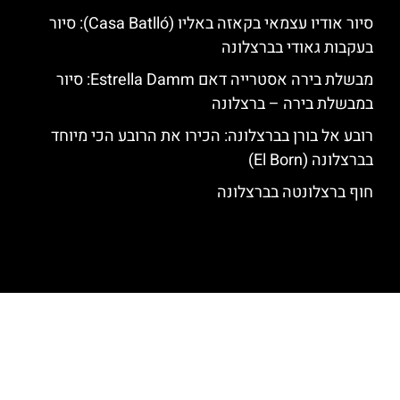
סיור אודיו עצמאי בקאזה באליו (Casa Batlló): סיור
בעקבות גאודי בברצלונה
מבשלת בירה אסטרייה דאם Estrella Damm: סיור
במבשלת בירה – ברצלונה
רובע אל בורן בברצלונה: הכירו את הרובע הכי מיוחד
בברצלונה (El Born)
חוף ברצלונטה בברצלונה
האתר הינו אתר המלצות מטיילים לגאודי, ברצלונה והסביבה © כל הזכויות
שמורות לסוכנות TRAVELERS.CO.IL
מדיניות פרטיות