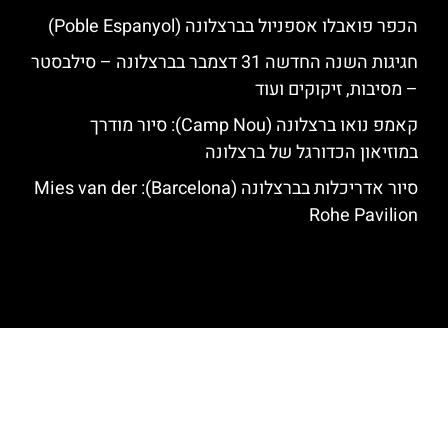
הכפר פואבלו אספניול בברצלונה (Poble Espanyol)
חגיגות השנה החדשה 31 דצמבר בברצלונה – סילבסטר
– מסיבות, זיקוקים ועוד
קאמפ נואו ברצלונה (Camp Nou): סיור מודרך
במוזיאון הכדורגל של ברצלונה
סיור אדריכלות בברצלונה (Barcelona): Mies van der
Rohe Pavilion
האתר הינו אתר המלצות מטיילים לגאודי, ברצלונה והסביבה © כל הזכויות
שמורות לסוכנות TRAVELERS.CO.IL
מדיניות פרטיות