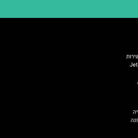
ירות
השכרת אופנועי ים בברצלונה (Jet
יה
ונה