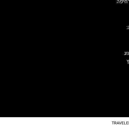
רחיפה
:
זג
ץ