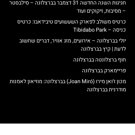
חגיגות השנה החדשה 31 דצמבר בברצלונה – סילבסטר
– מסיבות, זיקוקים ועוד
כרטיס משולב לפארק השעשועים טיבידאבו: כרטיס
כניסה – Tibidabo Park
יולי בברצלונה – אירועים, מזג אוויר, דברים שחשוב
לדעת | קיץ בברצלונה
חוף ברצלונטה בברצלונה
פריימארק בברצלונה
מכון ז'ואן מירו (Joan Miró) בברצלונה: מוזיאון לאמנות
מודרנית בברצלונה
האתר הינו אתר המלצות מטיילים לגאודי, ברצלונה והסביבה © כל הזכויות