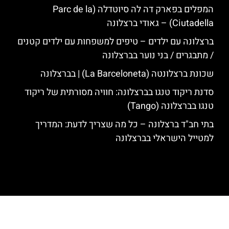
המפלים בפארק דה לה סיוטדלה (Parc de la
Ciutadella) – גאודי ברצלונה
ברצלונה עם ילדים – טיפים למשפחות עם ילדים קטנים
/ מתבגרים / בני נוער בברצלונה
שכונת ברצלונטה (La Barceloneta) | בברצלונה
סדנת ריקוד טנגו בברצלונה: חוויה מסורתית של ריקוד
טנגו בברצלונה (Tango)
בתי חב"ד ברצלונה – כל מה שצריך לדעת: המדריך
למטייל הישראלי בברצלונה
האתר הינו אתר המלצות מטיילים לגאודי, ברצלונה והסביבה © כל הזכויות
שמורות לסוכנות TRAVELERS.CO.IL