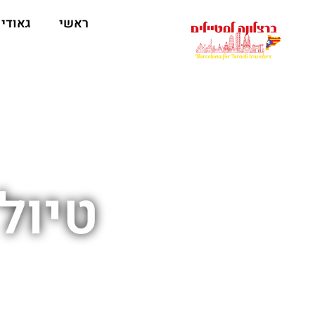
לתוכן
ראשי
גאודי
טיול ב