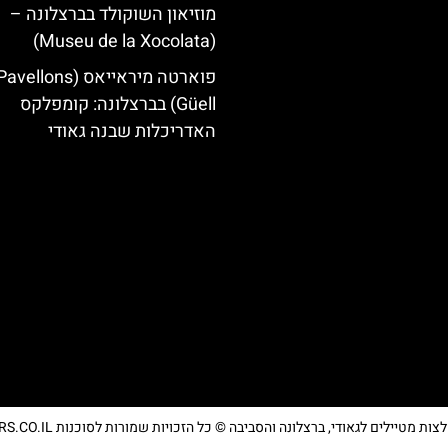
מוזיאון השוקולד בברצלונה –
(Museu de la Xocolata)
פוארטה מיראייאס (avellons
Güell) בברצלונה: קומפלקס
האדריכלות שבנה גאודי
מטיילים לגאודי, ברצלונה והסביבה © כל הזכויות שמורות לסוכנות TRAVELERS.CO.IL