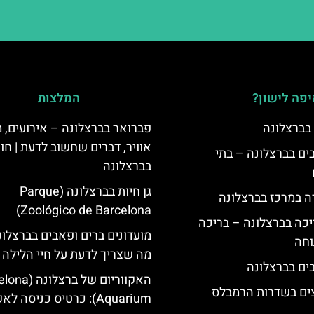
פה לישון?
המלצות
 בברצלונה
פברואר בברצלונה – אירועים, מ
אוויר, דברים שחשוב לדעת | חו
 5 כוכבים בברצלונה – בתי
בברצלונה
גן חיות בברצלונה (Parque
ה במרכז בברצלונה
Zoológico de Barcelona)
יכה בברצלונה – בריכה
מועדונים ברים ופאבים בברצלונה
וחה
מה שצריך לדעת על חיי הלילה 
האקווריום של ברצ
צים בשדרות הרמבלס
Aquarium): כרטיס כניסה לאקווריום