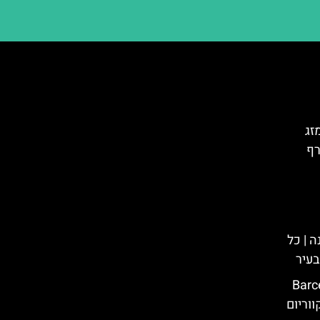
זג
רף
 | כל
בעיר
לונה (Barcelona