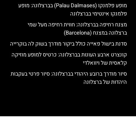
מופע פלמנקו (Palau Dalmases) בברצלונה: מופע
פלמנקו אינטימי בברצלונה
מצנח רחיפה בברצלונה: חווית רחיפה מעל שמי
ברצלונה במצנח (Barcelona)
סדנת בישול פאייה כולל ביקור מודרך בשוק לה בוקרייה
קונצרט ארבע העונות בברצלונה: כרטיס למופע מוזיקה
קלאסית של ויוואלדי
סיור מודרך ברובע היהודי בברצלונה: סיור פרטי בעקבות
היהדות של ברצלונה
האתר הינו אתר המלצות מטיילים לגאודי, ברצלונה והסביבה © כל הזכויות
שמורות לסוכנות TRAVELERS.CO.IL