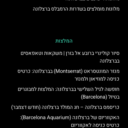
מלונות מומלצים בשדרות הרמבלס ברצלונה
המלצות
סיור קולינרי ברובע אל בורן | משקאות וטאפאסים
בברצלונה
מנזר המונטסראט (Montserrat) בברצלונה: כרטיס
כניסה למוזיאון ולמנזר
חופשה לגיל השלישי בברצלונה: המלצות למבוגרים
בטיול (Barcelona)
כריסמס ברצלונה – חג המולד ברצלונה (חודש דצמבר)
האקווריום של ברצלונה (Barcelona Aquarium):
כרטיס כניסה לאקווריום