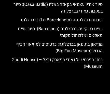
סיור אודיו עצמאי בקאזה באליו (Casa Batlló): סיור
בעקבות גאודי בברצלונה
שכונת ברצלונטה (La Barceloneta) | בברצלונה
שייט בשקיעה בברצלונה (Barcelona): סיור שייט
טאפאס ואלכוהול מקומי
מוזיאון ביג פאן בברצלונה: כרטיסים למוזיאון הכיף
הגדול (Big Fun Museum)
ביתו הפרטי של גאודי בפארק גואל – (Gaudí House
Museum)
האתר הינו אתר המלצות מטיילים לגאודי, ברצלונה והסביבה © כל הזכויות
שמורות לסוכנות TRAVELERS.CO.IL