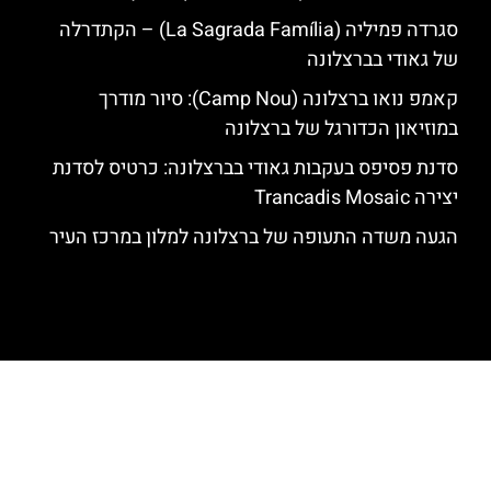
סגרדה פמיליה (La Sagrada Família) – הקתדרלה
של גאודי בברצלונה
קאמפ נואו ברצלונה (Camp Nou): סיור מודרך
במוזיאון הכדורגל של ברצלונה
סדנת פסיפס בעקבות גאודי בברצלונה: כרטיס לסדנת
יצירה Trancadis Mosaic
הגעה משדה התעופה של ברצלונה למלון במרכז העיר
האתר הינו אתר המלצות מטיילים לגאודי, ברצלונה והסביבה © כל הזכויות
שמורות לסוכנות TRAVELERS.CO.IL
מדיניות פרטיות