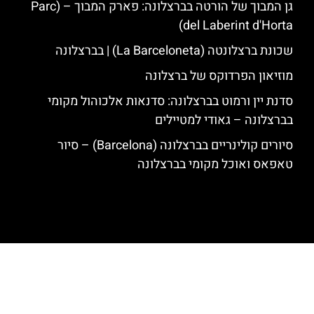
גן המבוך של הורטה בברצלונה: פארק המבוך – (Parc
del Laberint d'Horta)
שכונת ברצלונטה (La Barceloneta) | בברצלונה
מוזיאון הפרדוקס של ברצלונה
סדנת יין ורמוט בברצלונה: סדנאות אלכוהול מקומי
בברצלונה – גאודי למטיילים
סיורים קולינריים בברצלונה (Barcelona) – סיור
טאפאס ואוכל מקומי בברצלונה
האתר הינו אתר המלצות מטיילים לגאודי, ברצלונה והסביבה © כל הזכויות
שמורות לסוכנות TRAVELERS.CO.IL
מדיניות פרטיות