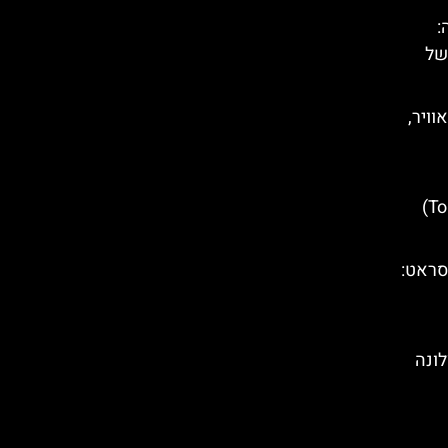
:
של
וויר,
מגדל טורה אגבר – (‪Torre Agbar‬)
סראט: