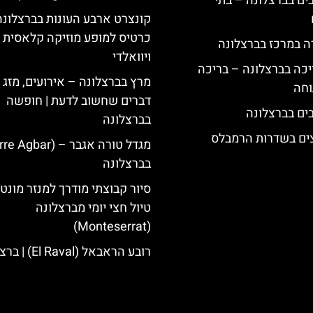
 5 כוכבים בברצלונה – בתי
קונצרט ארבע העונות בברצלונה
כרטיס למופע מוזיקה קלאסית 
ה במרכז בברצלונה
ויוואלדי
יכה בברצלונה – בריכה
מרץ בברצלונה – אירועים, מזג א
וחה
דברים שחשוב לדעת | חופשה
בברצלונה
צים בשדרות הרמבלס
בברצלונה
סיור קבוצתי מודרך למנזר מונט
טיול חצי יומי מברצלונה
(Monteserrat)
רובע הראבאל (El Raval) | ברצלונה