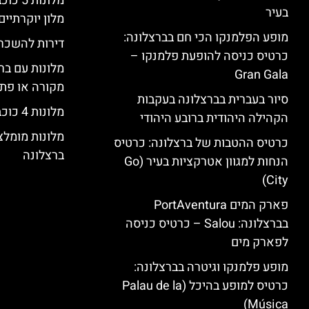
מלונות
בעיר
מלון יוקרתיים
מופע הפלמנקו הכי חם בברצלונה:
דירות להשכר
כרטיס כניסה להופעת פלמנקו –
מלונות עם בר
Gran Gala
מקורה או פת
סיור בעברית בברצלונה בעקבות
מלונות 4 כוכבים בברצלונה
הקהילה היהודית ברובע היהודי
מלונות מומל
כרטיס ההטבות של ברצלונה: כרטיס
ברצלונה
הנחות למגוון אטרקציות בעיר (Go
City)
פארק המים PortAventura
בברצלונה: Salou – כרטיס כניסה
לפארק מים
מופע פלמנקו וגיטרה בברצלונה:
כרטיס למופע בהיכל (Palau de la
Música)