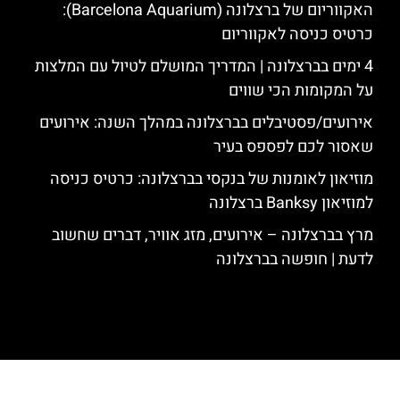
האקווריום של ברצלונה (Barcelona Aquarium):
כרטיס כניסה לאקווריום
4 ימים בברצלונה | המדריך המושלם לטיול עם המלצות
על המקומות הכי שווים
אירועים/פסטיבלים בברצלונה במהלך השנה: אירועים
שאסור לכם לפספס בעיר
מוזיאון לאומנות של בנקסי בברצלונה: כרטיס כניסה
למוזיאון Banksy ברצלונה
מרץ בברצלונה – אירועים, מזג אוויר, דברים שחשוב
לדעת | חופשה בברצלונה
האתר הינו אתר המלצות מטיילים לגאודי, ברצלונה והסביבה © כל הזכויות
שמורות לסוכנות TRAVELERS.CO.IL