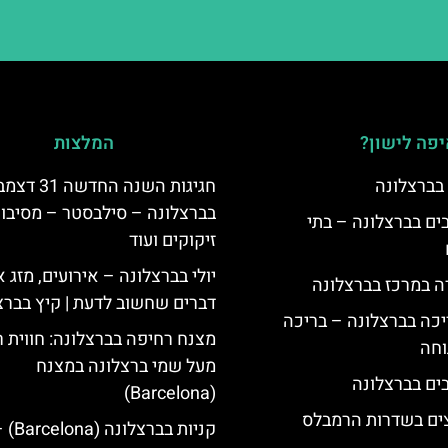
פה לישון?
המלצות
 בברצלונה
חגיגות השנה החדשה 31
בברצלונה – סילבסטר – מסיבות
 5 כוכבים בברצלונה – בתי
זיקוקים ועוד
יולי בברצלונה – אירועים, מזג או
ה במרכז בברצלונה
דברים שחשוב לדעת | קיץ בברצ
יכה בברצלונה – בריכה
מצנח רחיפה בברצלונה: חווית 
וחה
מעל שמי ברצלונה במצנח
(Barcelona)
צים בשדרות הרמבלס
קניות בברצלונה (na