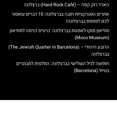
הארד רוק קפה – (Hard Rock Café) ברצלונה
אתרים ואטרקציות חובה בברצלונה: 10 דברים שאסור
לכם לפספס בברצלונה!
מוזיאון מוקו לאמנות בברצלונה: כרטיס כניסה למוזיאון
(Moco Museum)
הרובע היהודי – (The Jewish Quarter in Barcelona)
בברצלונה
חופשה לגיל השלישי בברצלונה: המלצות למבוגרים
בטיול (Barcelona)
האתר הינו אתר המלצות מטיילים לגאודי, ברצלונה והסביבה © כל הזכויות
שמורות לסוכנות TRAVELERS.CO.IL