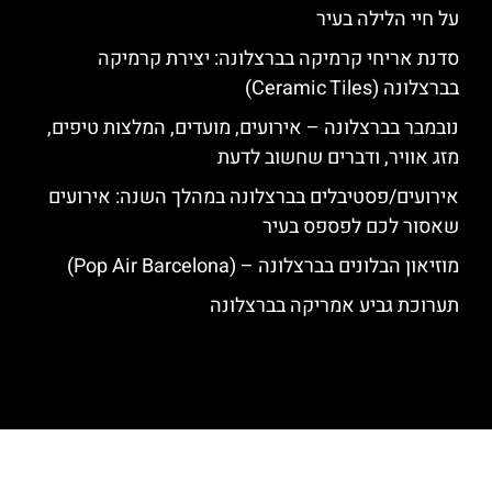
על חיי הלילה בעיר
סדנת אריחי קרמיקה בברצלונה: יצירת קרמיקה
בברצלונה (Ceramic Tiles)
נובמבר בברצלונה – אירועים, מועדים, המלצות טיפים,
מזג אוויר, ודברים שחשוב לדעת
אירועים/פסטיבלים בברצלונה במהלך השנה: אירועים
שאסור לכם לפספס בעיר
מוזיאון הבלונים בברצלונה – (Pop Air Barcelona)
תערוכת גביע אמריקה בברצלונה
האתר הינו אתר המלצות מטיילים לגאודי, ברצלונה והסביבה © כל הזכויות
שמורות לסוכנות TRAVELERS.CO.IL