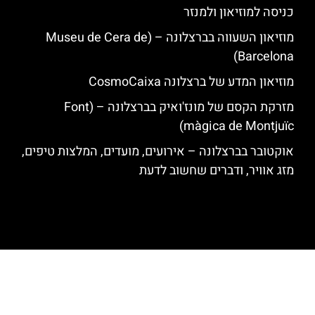
כניסה למוזיאון ולמנזר
מוזיאון השעווה בברצלונה – (Museu de Cera de
Barcelona)
מוזיאון המדע של ברצלונה CosmoCaixa
מזרקת הקסם של מונז'ואיק בברצלונה – (Font
màgica de Montjuïc)
אוקטובר בברצלונה – אירועים, מועדים, המלצות טיפים,
מזג אוויר, ודברים שחשוב לדעת
האתר הינו אתר המלצות מטיילים לגאודי, ברצלונה והסביבה © כל הזכויות
שמורות לסוכנות TRAVELERS.CO.IL