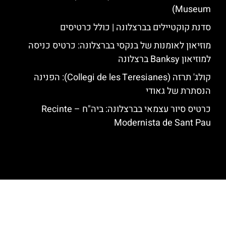
Museum)
סדנת קוקטיילים בברצלונה | כולל כרטיסים
מוזיאון לאומנות של בנקסי בברצלונה: כרטיס כניסה
למוזיאון Banksy ברצלונה
קולג' תרזה (Collegi de les Teresianes): הפנינה
הנסתרת של גאודי
כרטיס סיור עצמאי בברצלונה: ביה"ח – Recinte
Modernista de Sant Pau
האתר הינו אתר המלצות מטיילים לגאודי, ברצלונה והסביבה © כל הזכויות
שמורות לסוכנות TRAVELERS.CO.IL