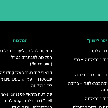
פה לישון?
המלצות
 בברצלונה
חופשה לגיל השלישי בברצלונה
המלצות למבוגרים בטיול
 5 כוכבים בברצלונה – בתי
(Barcelona)
פרארי לנד בעיר סאלו קטלוניה
ה במרכז בברצלונה
שבספרד – פארק שעשועים מד
יכה בברצלונה – בריכה
ליד ברצלונה
וחה
פוארטה מיראייאס (avellons
Güell) בברצלונה: קומפלקס
צים בשדרות הרמבלס
האדריכלות שבנה גאודי