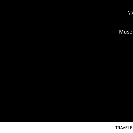
לל
ון השעווה בברצלונה – (Museu