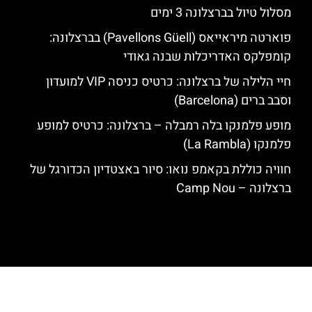
מסלול טיול בברצלונה 3 ימים
פוארטה מיראייאס (Pavellons Güell) בברצלונה:
קומפלקס האדריכלות שבנה גאודי
חיי הלילה של ברצלונה: כרטיס כניסה VIP למועדון
וסבב ברים (Barcelona)
מופע פלמנקו בלה רמבלה – ברצלונה: כרטיס למופע
פלמנקו (La Rambla)
חוויה כוללת בקאמפ נואו: סיור באצטדיון הכדורגל של
ברצלונה – Camp Nou
האתר הינו אתר המלצות מטיילים לגאודי, ברצלונה והסביבה © כל הזכויות
שמורות לסוכנות TRAVELERS.CO.IL