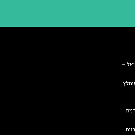
ואל –
מומלץ
נית
רנית