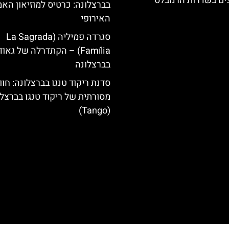
צים בשדרות הרמבלס
בברצלונה: כרטיס למוזיאון האמ
האירופי
סגרדה פמיליה (La Sagrada
Família) – הקתדרלה של גאוד
בברצלונה
סדנת ריקוד טנגו בברצלונה: חוו
מסורתית של ריקוד טנגו בברצל
(Tango)