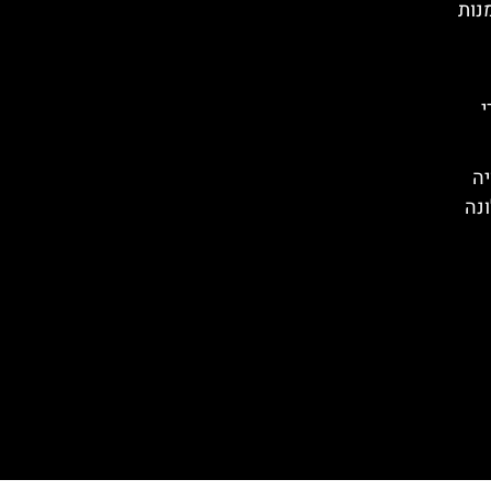
נות
י
יה
ונה