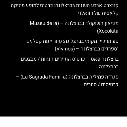
קונצרט ארבע העונות בברצלונה: כרטיס למופע מוזיקה
קלאסית של ויוואלדי
מוזיאון השוקולד בברצלונה – (Museu de la
Xocolata)
טעימות יין מקומי בברצלונה: סיור יינות קטלנים
וספרדים בברצלונה – (Vivinos)
ברצלונה פאס – כרטיס התיירים הנחות / מבצעים
בברצלונה
סגרדה פמיליה בברצלונה (La Sagrada Família) –
כרטיסים / סיורים
האתר הינו אתר המלצות מטיילים לגאודי, ברצלונה והסביבה © כל הזכויות