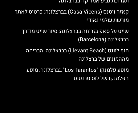
תערוכת גביע אמריקה בברצלונה
קאזה ויסנס (Casa Vicens) בברצלונה: כרטיס לאתר
מורשת עולמי גאודי
שייט על סאפ בזריחה בברצלונה: סיור שייט מודרך
בברצלונה (Barcelona)
חוף לוונט (Llevant Beach) בברצלונה: הבריחה
מההמונים של ברצלונה
מופע פלמנקו "Los Tarantos" בברצלונה: מופע
הפלמנקו של לוס טרנטוס
האתר הינו אתר המלצות מטיילים לגאודי, ברצלונה והסביבה © כל הזכויות
שמורות לסוכנות TRAVELERS.CO.IL