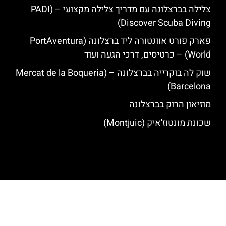
צלילה בברצלונה עם מדריך צלילה מקצועי – (PADI
Discover Scuba Diving)
פארק פורט אוונטורה ליד ברצלונה (PortAventura
World) – כרטיסים, דרכי הגעה ועוד
שוק לה בוקרייה בברצלונה – (Mercat de la Boqueria
Barcelona)
מוזיאון הרוק בברצלונה
שכונת מונטוז'איק (Montjuic)
האתר הינו אתר המלצות מטיילים לגאודי, ברצלונה והסביבה © כל הזכויות
שמורות לסוכנות TRAVELERS.CO.IL