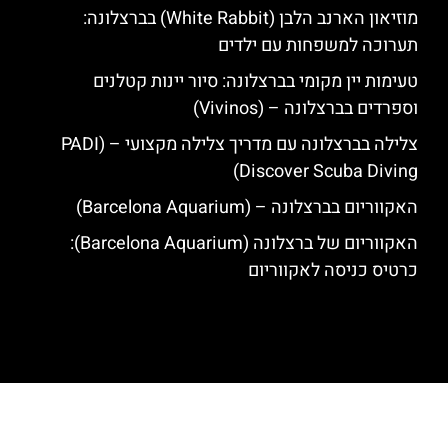
מוזיאון הארנב הלבן (White Rabbit) בברצלונה:
תערוכה למשפחות עם ילדים
טעימות יין מקומי בברצלונה: סיור יינות קטלנים
וספרדים בברצלונה – (Vivinos)
צלילה בברצלונה עם מדריך צלילה מקצועי – (PADI
Discover Scuba Diving)
האקווריום בברצלונה – (Barcelona Aquarium)
האקווריום של ברצלונה (Barcelona Aquarium):
כרטיס כניסה לאקווריום
האתר הינו אתר המלצות מטיילים לגאודי, ברצלונה והסביבה © כל הזכויות
שמורות לסוכנות TRAVELERS.CO.IL