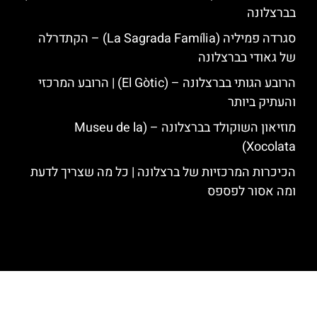
בברצלונה
סגרדה פמיליה (La Sagrada Família) – הקתדרלה
של גאודי בברצלונה
הרובע הגותי בברצלונה – (El Gòtic) | הרובע המרכזי
והעתיק ביותר
מוזיאון השוקולד בברצלונה – (Museu de la
Xocolata)
הכיכרות המרכזיות של ברצלונה | כל מה שצריך לדעת
ומה אסור לפספס
האתר הינו אתר המלצות מטיילים לגאודי, ברצלונה והסביבה © כל הזכויות
שמורות לסוכנות TRAVELERS.CO.IL