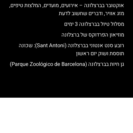
אוקטובר בברצלונה – אירועים, מועדים, המלצות טיפים,
מזג אוויר, ודברים שחשוב לדעת
מסלול טיול בברצלונה 3 ימים
מוזיאון הפרדוקס של ברצלונה
רובע סנט אנטוני בברצלונה (Sant Antoni): שכונה
תוססת ושוק יום ראשון
גן חיות בברצלונה (Parque Zoológico de Barcelona)
האתר הינו אתר המלצות מטיילים לגאודי, ברצלונה והסביבה © כל הזכויות
שמורות לסוכנות TRAVELERS.CO.IL
מדיניות פרטיות