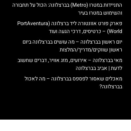
התניידות במטרו (Metro) בברצלונה: הכול על תחבורה
והשימוש במטרו בעיר
פארק פורט אוונטורה ליד ברצלונה (PortAventura
World) – כרטיסים, דרכי הגעה ועוד
יום ראשון בברצלונה – מה עושים בברצלונה ביום
ראשון שווקים/מדריך/המלצות
מאי בברצלונה – אירועים, מזג אוויר, דברים שחשוב
לדעת | אביב בברצלונה
מאכלים שאסור לפספס בברצלונה – מה לאכול
בברצלונה?
האתר הינו אתר המלצות מטיילים לגאודי, ברצלונה והסביבה © כל הזכויות