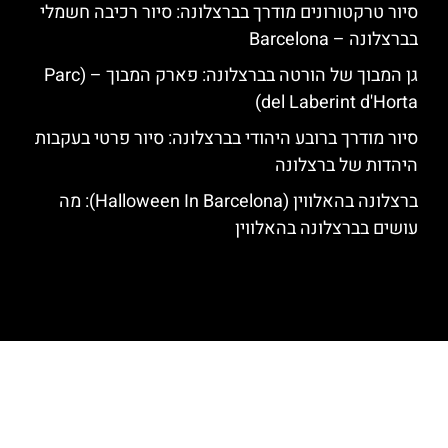
סיור טרקטורונים מודרך בברצלונה: סיור רכיבה חשמלי
בברצלונה – Barcelona
גן המבוך של הורטה בברצלונה: פארק המבוך – (Parc
del Laberint d'Horta)
סיור מודרך ברובע היהודי בברצלונה: סיור פרטי בעקבות
היהדות של ברצלונה
ברצלונה בהאלווין (Halloween In Barcelona): מה
עושים בברצלונה בהאלווין
האתר הינו אתר המלצות מטיילים לגאודי, ברצלונה והסביבה © כל הזכויות
שמורות לסוכנות TRAVELERS.CO.IL
מדיניות פרטיות