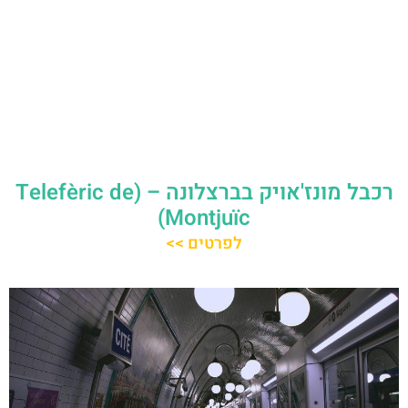
רכבל מונז'אויק בברצלונה – (Telefèric de
Montjuïc)
לפרטים >>