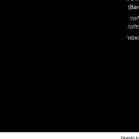
נה:
לונה
שאסור