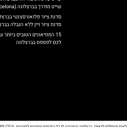
שייט מודרך בברצלונה (Barcelona)
סדנת ציור פלואורסצנטי בברצלו
סדנת ציור ויין ללא הגבלה בברצ
15 המוזיאונים הטובים ביותר 
לכם לפספס בברצלונה
מטיילים לגאודי, ברצלונה והסביבה © כל הזכויות שמורות לסוכנות TRAVELERS.CO.IL