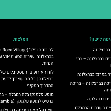
פה לישון?
המלצות
 בברצלונה
בברצלונה: שירו
 5 כוכבים בברצלונה – בתי
הנחות
לוח האירועים והפסטיבלים של
ה במרכז בברצלונה
ברצלונה | כל מה שצריך לדעת |
יכה בברצלונה – בריכה
המדריך המקיף
וחה
מופע פלמנקו בלה רמבלה – ברצ
כרטיס למופע פלמנקו (La Rambla)
צים בשדרות הרמבלס
שייט על סאפ בזריחה בברצלונה: