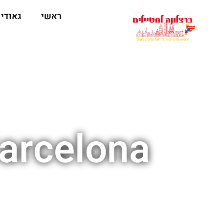
לתוכן
ראשי
גאודי
Barcelona סטג/הנה  party