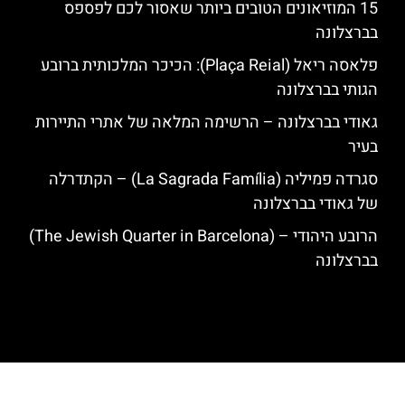
15 המוזיאונים הטובים ביותר שאסור לכם לפספס
בברצלונה
פלאסה ריאל (Plaça Reial): הכיכר המלכותית ברובע
הגותי בברצלונה
גאודי בברצלונה – הרשימה המלאה של אתרי התיירות
בעיר
סגרדה פמיליה (La Sagrada Família) – הקתדרלה
של גאודי בברצלונה
הרובע היהודי – (The Jewish Quarter in Barcelona)
בברצלונה
האתר הינו אתר המלצות מטיילים לגאודי, ברצלונה והסביבה © כל הזכויות
שמורות לסוכנות TRAVELERS.CO.IL