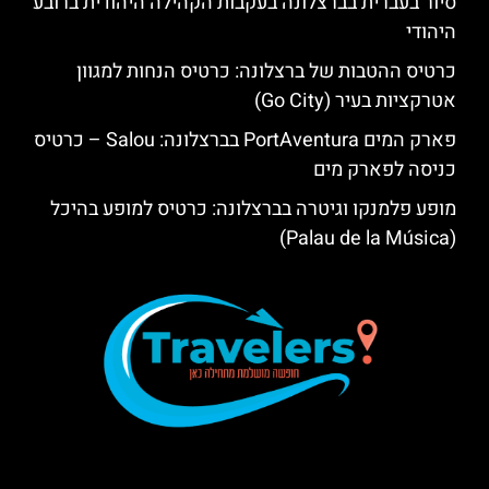
סיור בעברית בברצלונה בעקבות הקהילה היהודית ברובע
היהודי
כרטיס ההטבות של ברצלונה: כרטיס הנחות למגוון
אטרקציות בעיר (Go City)
פארק המים PortAventura בברצלונה: Salou – כרטיס
כניסה לפארק מים
מופע פלמנקו וגיטרה בברצלונה: כרטיס למופע בהיכל
(Palau de la Música)