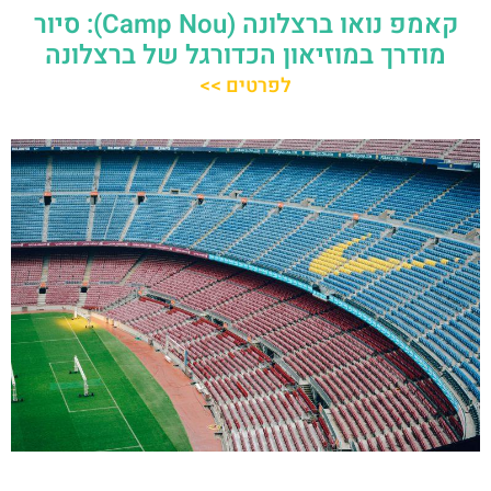
קאמפ נואו ברצלונה (Camp Nou): סיור
מודרך במוזיאון הכדורגל של ברצלונה
לפרטים >>