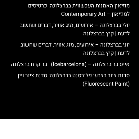
מוזיאון האמנות העכשווית בברצלונה: כרטיסים
למוזיאון – Contemporary Art
יולי בברצלונה – אירועים, מזג אוויר, דברים שחשוב
לדעת | קיץ בברצלונה
יוני בברצלונה – אירועים, מזג אוויר, דברים שחשוב
לדעת | קיץ בברצלונה
אייס בר ברצלונה – (‪Icebarcelona‬) | בר קרח ברצלונה
סדנת ציור בצבעי פלורסנט בברצלונה: סדנת ציור ויין
(Fluorescent Paint)
האתר הינו אתר המלצות מטיילים לגאודי, ברצלונה והסביבה © כל הזכויות
שמורות לסוכנות TRAVELERS.CO.IL