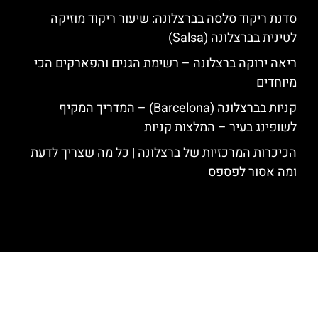
סדנת ריקוד סלסה בברצלונה: שיעור ריקוד מוזיקה
לטינית בברצלונה (Salsa)
ריאה ירוקה ברצלונה – רשימת הגנים והפארקים הכי
מיוחדים
קניות בברצלונה (Barcelona) – המדריך המקיף
לשופינג בעיר – המלצות קניות
הכיכרות המרכזיות של ברצלונה | כל מה שצריך לדעת
ומה אסור לפספס
האתר הינו אתר המלצות מטיילים לגאודי, ברצלונה והסביבה © כל הזכויות
שמורות לסוכנות TRAVELERS.CO.IL