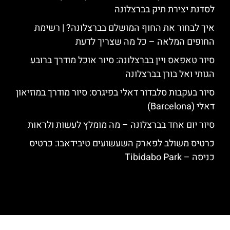
לסדנת יצירת תיק בברצלונה
איך לבחור את החוף המושלם בברצלונה? | רשימת
החופים המלאה – כל מה שצריך לדעת
סיור טאפאס ויין בברצלונה: סיור אוכל מודרך ברובע
הגותי ואל בורן בברצלונה
סיור בעקבות סלבדור דאלי בפיגרס: סיור מודרך במוזיאון
דאלי (Barcelona)
סיור יום אחד בברצלונה – מה מומלץ לעשות ולראות
כרטיס משולב לפארק השעשועים טיבידאבו: כרטיס
כניסה – Tibidabo Park
האתר הינו אתר המלצות מטיילים לגאודי, ברצלונה והסביבה © כל הזכויות