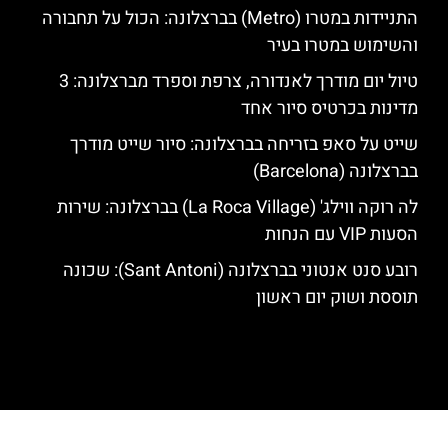
התניידות במטרו (Metro) בברצלונה: הכול על תחבורה
והשימוש במטרו בעיר
טיול יום מודרך לאנדורה, צרפת וספרד מברצלונה: 3
מדינות בכרטיס סיור אחד
שייט על סאפ בזריחה בברצלונה: סיור שייט מודרך
בברצלונה (Barcelona)
לה רוקה ווילג' (La Roca Village) בברצלונה: שירות
הסעות VIP עם הנחות
רובע סנט אנטוני בברצלונה (Sant Antoni): שכונה
תוססת ושוק יום ראשון
האתר הינו אתר המלצות מטיילים לגאודי, ברצלונה והסביבה © כל הזכויות