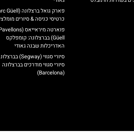
צים בשדרות הרמבלס
גאודי
כרטיסי כניסה & סיורים מומלצי
פוארטה מיראייאס (avellons
Güell) בברצלונה: קומפלקס
האדריכלות שבנה גאודי
סיורי סגווי (Segway) בברצל
סיורי סגווי מודרכים בברצלונה
(Barcelona)