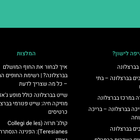
פה לישון?
המלצות
 בברצלונה
איך לבחור את החוף המושלם
בברצלונה? | רשימת החופים ה
 5 כוכבים בברצלונה – בתי
– כל מה שצריך לדעת
שייט בברצלונה כולל מופע ג'אז
ה במרכז בברצלונה
מוזיקה חיה: שייט פנורמי בברצ
יכה בברצלונה – בריכה
כרטיסים
וחה
קולג' תרזה (Collegi de les
Teresianes): הפנינה הנסת