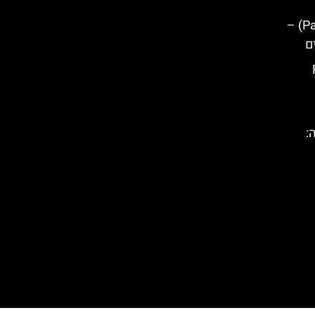
פארק גואל ברצלונה (Parc Güell) –
ם
P
ונה: