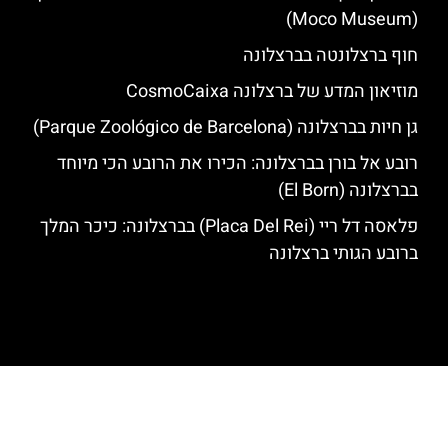
(Moco Museum)
חוף ברצלונטה בברצלונה
מוזיאון המדע של ברצלונה CosmoCaixa
גן חיות בברצלונה (Parque Zoológico de Barcelona)
רובע אל בורן בברצלונה: הכירו את הרובע הכי מיוחד
בברצלונה (El Born)
פלאסה דל ריי (Placa Del Rei) בברצלונה: כיכר המלך
ברובע הגותי ברצלונה
האתר הינו אתר המלצות מטיילים לגאודי, ברצלונה והסביבה © כל הזכויות
שמורות לסוכנות TRAVELERS.CO.IL