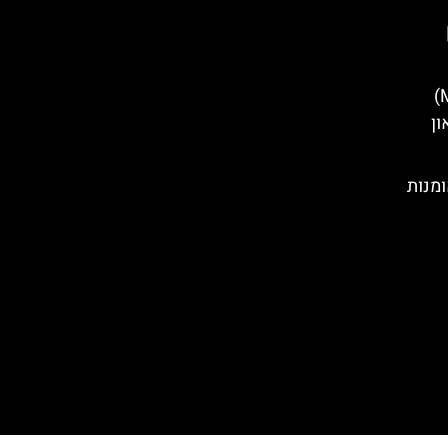
מנזר המונטסראט (Montserrat)
ון
ומנות