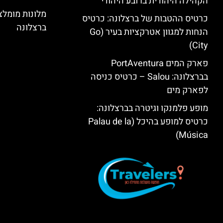
הקהילה היהודית ברובע היהודי
מלונות מומל
כרטיס ההטבות של ברצלונה: כרטיס
ברצלונה
הנחות למגוון אטרקציות בעיר (Go
City)
פארק המים PortAventura
בברצלונה: Salou – כרטיס כניסה
לפארק מים
מופע פלמנקו וגיטרה בברצלונה:
כרטיס למופע בהיכל (Palau de la
Música)