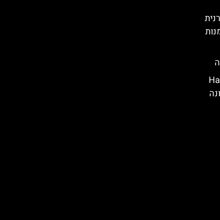
רנית
נות
ה
Hallow
לונה