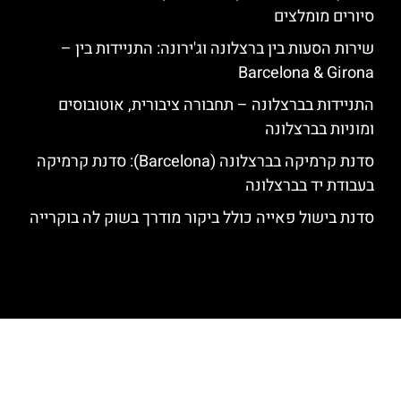
סיורים מומלצים
שירות הסעות בין ברצלונה וג'ירונה: התניידות בין –
Barcelona & Girona
התניידות בברצלונה – תחבורה ציבורית, אוטובוסים
ומוניות בברצלונה
סדנת קרמיקה בברצלונה (Barcelona): סדנת קרמיקה
בעבודת יד בברצלונה
סדנת בישול פאייה כולל ביקור מודרך בשוק לה בוקרייה
האתר הינו אתר המלצות מטיילים לגאודי, ברצלונה והסביבה © כל הזכויות
שמורות לסוכנות TRAVELERS.CO.IL