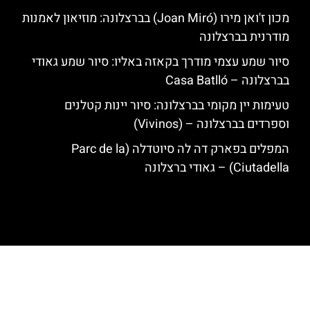
מכון ז'ואן מירו (Joan Miró) בברצלונה: מוזיאון לאמנות
מודרנית בברצלונה
סיור שמע עצמי מודרך בקאזה באליו: סיור שמע גאודי
בברצלונה – Casa Batlló
טעימות יין מקומי בברצלונה: סיור יינות קטלנים
וספרדים בברצלונה – (Vivinos)
המפלים בפארק דה לה סיוטדלה (Parc de la
Ciutadella) – גאודי ברצלונה
האתר הינו אתר המלצות מטיילים לגאודי, ברצלונה והסביבה © כל הזכויות
שמורות לסוכנות TRAVELERS.CO.IL