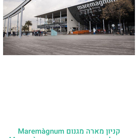
קניון מארה מגנום Maremàgnum