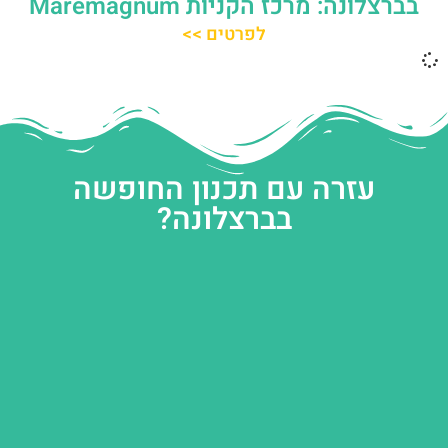
בברצלונה: מרכז הקניות Maremàgnum
לפרטים >>
עזרה עם תכנון החופשה
בברצלונה?