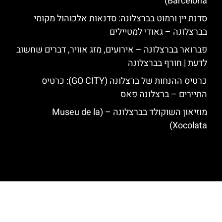
Barcelona)
סדנת יין ורמוט בברצלונה: סדנאות אלכוהול מקומי
בברצלונה – גאודי למטיילים
פברואר בברצלונה – אירועים, מזג אוויר, דברים שחשוב
לדעת | חורף בברצלונה
כרטיס ההנחות של ברצלונה (GO CITY): כרטיס
התיירים – ברצלונה פאס
מוזיאון השוקולד בברצלונה – (Museu de la
Xocolata)
האתר הינו אתר המלצות מטיילים לגאודי, ברצלונה והסביבה © כל הזכויות
שמורות לסוכנות TRAVELERS.CO.IL