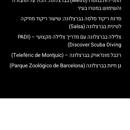
התניידות במטרו (Metro) בברצלונה: הכול על תחבורה
והשימוש במטרו בעיר
סדנת ריקוד סלסה בברצלונה: שיעור ריקוד מוזיקה
לטינית בברצלונה (Salsa)
צלילה בברצלונה עם מדריך צלילה מקצועי – (PADI
Discover Scuba Diving)
רכבל מונז'אויק בברצלונה – (Telefèric de Montjuïc)
גן חיות בברצלונה (Parque Zoológico de Barcelona)
האתר הינו אתר המלצות מטיילים לגאודי, ברצלונה והסביבה © כל הזכויות
שמורות לסוכנות TRAVELERS.CO.IL
מדיניות פרטיות