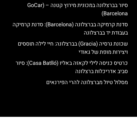
סיור בברצלונה במכונית מירוץ קטנה – (GoCar
Barcelona)
סדנת קרמיקה בברצלונה (Barcelona): סדנת קרמיקה
בעבודת יד בברצלונה
שכונת גרסיה (Gracia) בברצלונה: חיי לילה תוססים
ויצירות מופת של גאודי
כרטיס כניסה לילי לקאזה באליו (Casa Batlló): סיור
סביב אדריכלות ברצלונה
מסלול טיול מברצלונה להרי הפירנאים
האתר הינו אתר המלצות מטיילים לגאודי, ברצלונה והסביבה © כל הזכויות
שמורות לסוכנות TRAVELERS.CO.IL